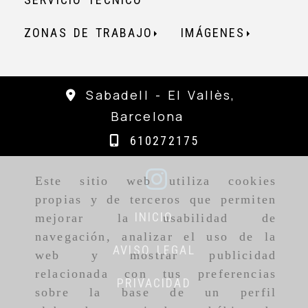
ZONAS DE TRABAJO
IMÁGENES
Sabadell -
El Vallès,
Barcelona
610272175
Este sitio web utiliza cookies
propias y de terceros que permiten
INICIO
mejorar la usabilidad de
navegación, analizar el uso de la
AVISO LEGAL
web y mostrar publicidad
relacionada con tus preferencias
PRIVACIDAD
sobre la base de un perfil