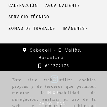
CALEFACCIÓN
AGUA CALIENTE
SERVICIO TÉCNICO
ZONAS DE TRABAJO
IMÁGENES
Sabadell -
El Vallès,
Barcelona
610272175
Este sitio web utiliza cookies
propias y de terceros que permiten
INICIO
mejorar la usabilidad de
navegación, analizar el uso de la
AVISO LEGAL
web y mostrar publicidad