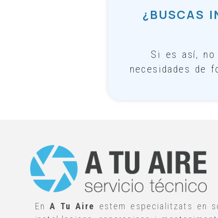
¿BUSCAS I
Si es así, n
necesidades de f
En
A Tu Aire
estem especialitzats en so